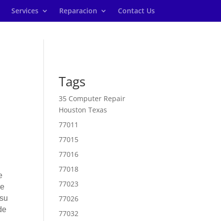
Services
Reparacion
Contact Us
Tags
35 Computer Repair
Houston Texas
77011
77015
77016
77018
e
77023
de
 su
77026
de
77032