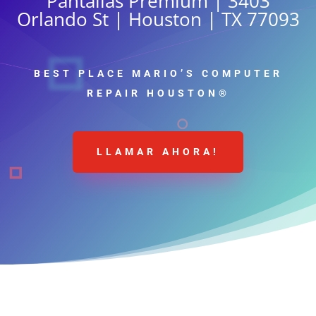
Pantallas Premium | 3403
Orlando St | Houston | TX 77093
BEST PLACE MARIO’S COMPUTER
REPAIR HOUSTON®
LLAMAR AHORA!